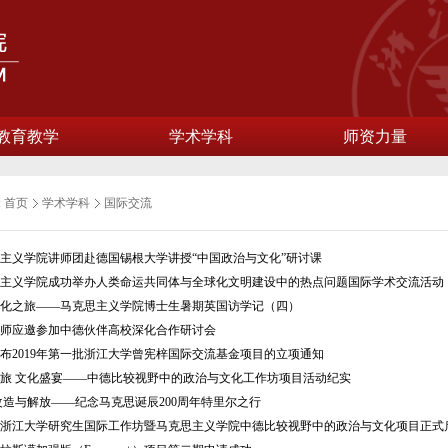
教育教学
学术学科
师资力量
:
首页
学术学科
国际交流
主义学院讲师团赴德国锡根大学讲授“中国政治与文化”研讨课
主义学院成功举办人类命运共同体与全球化文明建设中的热点问题国际学术交流活动
化之旅——马克思主义学院博士生暑期英国访学记（四）
师应邀参加中德伙伴高校深化合作研讨会
布2019年第一批浙江大学曾宪梓国际交流基金项目的立项通知
旅 文化盛宴——中德比较视野中的政治与文化工作坊项目活动纪实
改造与解放——纪念马克思诞辰200周年特里尔之行
浙江大学研究生国际工作坊暨马克思主义学院中德比较视野中的政治与文化项目正式