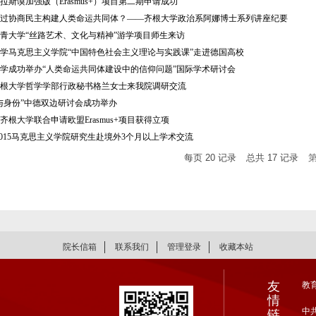
拉斯谟加强版（Erasmus+）项目第二期申请成功
过协商民主构建人类命运共同体？——齐根大学政治系阿娜博士系列讲座纪要
青大学“丝路艺术、文化与精神”游学项目师生来访
学马克思主义学院“中国特色社会主义理论与实践课”走进德国高校
学成功举办“人类命运共同体建设中的信仰问题”国际学术研讨会
根大学哲学学部行政秘书格兰女士来我院调研交流
与身份”中德双边研讨会成功举办
齐根大学联合申请欧盟Erasmus+项目获得立项
2-2015马克思主义学院研究生赴境外3个月以上学术交流
每页
20
记录
总共
17
记录
院长信箱
联系我们
管理登录
收藏本站
友
教
情
中
链