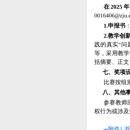
在
2025
0016406@zju.
1.
申报书
2.
教学创
践的真实“问
等，采用教学
括摘要、正文
七、奖项
比赛按组
八、其他
参赛教师
权行为或涉及
附件1 