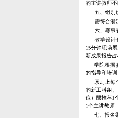
的主讲教师不
五、组别
需符合浙
六、赛事
教学设计
15
分钟现场展
新成果报告占
学院根据
的指导和培训
原则上每
的新工科组、
位）限推荐
1
1
个主讲教师
七、报名