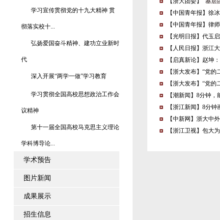
【浙大团委】
​ 基
学习宣传贯彻党的十九大精神 贯
【中国青年报】徐冰
【中国青年报】律师
彻落实校十...
【光明日报】代玉启
弘扬爱国奋斗精神、建功立业新时
【人民日报】浙江大
代
【启真新论】赵坤：
【浙大发布】“党的
深入开展“两学一做”学习教育
【浙大发布】“党的
学习贯彻全国高校思想政治工作会
【潮新闻】8分钟，
【浙江新闻】8分钟
议精神
【中新网】浙大中外
第十一届全国高校马克思主义理论
【浙江卫视】包大为
学科博导论...
学术预告
图片新闻
成果展示
招生信息