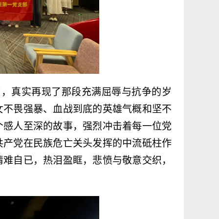
力，真实再现了那段充满屈辱与抗争的岁
女不畏强暴、血战到底的英雄气概和坚不
个感人至深的故事，强烈冲击着每一位党
共产党在民族危亡关头发挥的中流砥柱作
情难自已，热泪盈眶，悲愤与敬意交织，