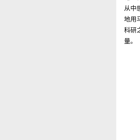
从中
地用
科研
量。