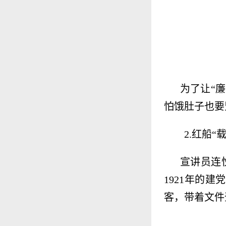
为了让“
怕饿肚子也要
2.红船
宣讲员连
1921
年的建党
客，带着文件