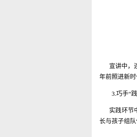
宣讲中，
年前照进新时
3.巧手
实践环节
长与孩子组队