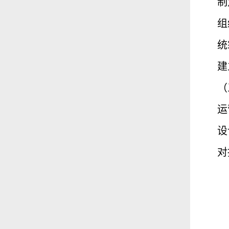
制
组
统
建
（
运
设
对