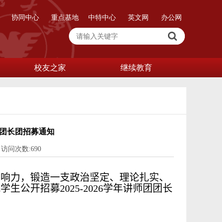
协同中心
重点基地
中特中心
英文网
办公网
校友之家
继续教育
团长团招募通知
 访问次数:
690
影响力，锻造一支政治坚定、理论扎实、
院学生公开招募
2025-2026
学年讲师团团长