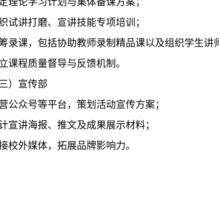
定理论学习计划与集体备课方案；
织试讲打磨、宣讲技能专项培训；
筹录课，包括协助教师录制精品课以及组织学生讲
立课程质量督导与反馈机制。
三）宣传部
营公众号等平台，策划活动宣传方案；
计宣讲海报、推文及成果展示材料；
接校外媒体，拓展品牌影响力。