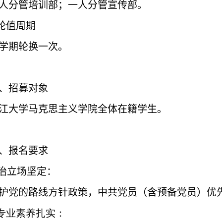
人分管培训部；一人分管宣传部。
轮值周期
学期轮换一次。
、招募对象
江大学马克思主义学院全体在籍学生。
、报名要求
政治立场坚定：
护党的路线方针政策，中共党员（含预备党员）优
.专业素养扎实：