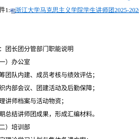
件
1:
浙江大学马克思主义学院学生讲师团2025-202
：团长团分管部门职能说明
一）办公室
筹团队内建、成员考核与绩效评估；
织内部会议、团建活动及后勤保障；
理讲师档案与活动物资；
期总结讲师团成果，形成汇编材料。
二）培训部