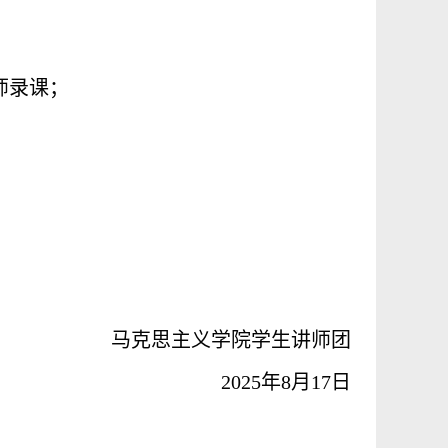
师录课；
马克思主义学院学生讲师团
2025
年
8
月
17
日