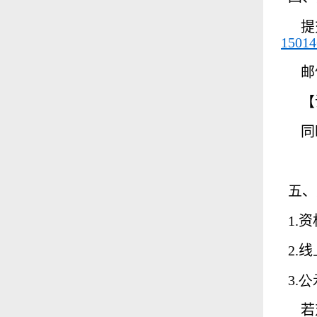
提
1501
邮
【
同
五、
1.
2.
3.
若