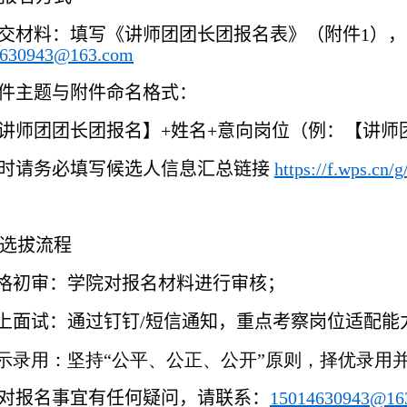
交材料：填写《讲师团团长团报名表》（附件
1
），
4630943@163.com
件主题与附件命名格式：
讲师团团长团报名】
+
姓名
+
意向岗位（例：【讲师
时请务必填写候选人信息汇总链接
https://f.wps.cn/
选拔流程
资格初审：学院对报名材料进行审核；
线上面试：通过钉钉
/
短信通知，重点考察岗位适配能
公示录用：坚持“公平、公正、公开”原则，择优录用
对报名事宜有任何疑问，请联系：
15014630943@16