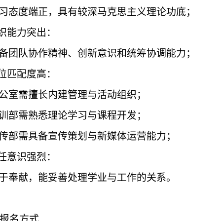
习态度端正，具有较深马克思主义理论功底；
组织能力突出：
备团队协作精神、创新意识和统筹协调能力；
岗位匹配度高：
公室需擅长内建管理与活动组织；
训部需熟悉理论学习与课程开发；
传部需具备宣传策划与新媒体运营能力；
责任意识强烈：
于奉献，能妥善处理学业与工作的关系。
报名方式