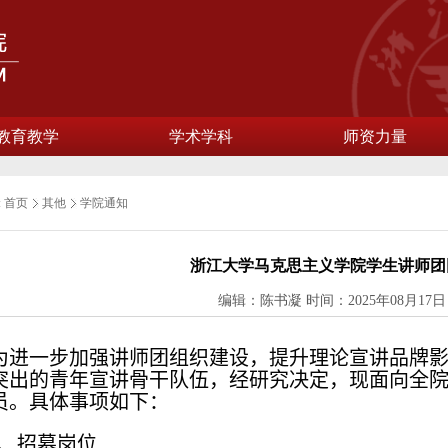
教育教学
学术学科
师资力量
:
首页
其他
学院通知
浙江大学马克思主义学院学生讲师团
编辑：陈书凝 时间：2025年08月17日
为进一步加强讲师团组织建设，提升理论宣讲品牌
突出的青年宣讲骨干队伍，经研究决定，现面向全
员。具体事项如下：
、招募岗位