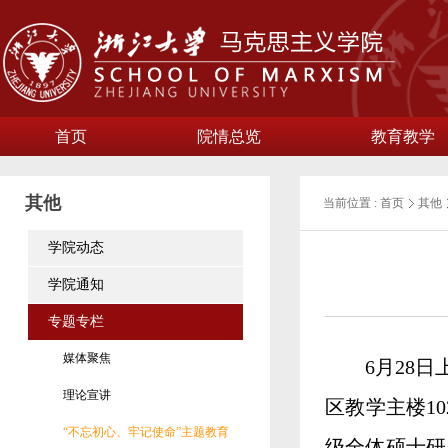
首页
院情总览
教育教学
其他
当前位置 :
首页
其他
学院动态
学院通知
专题专栏
媒体聚焦
6月28
理论宣讲
区教学主楼1
“不忘初心、牢记使命”主题教育
级全体硕士研