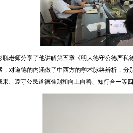
彭鹏老师分享了他讲解第五章《明大德守公德严私
索，对道德的内涵做了中西方的学术脉络辨析，分
成果、遵守公民道德准则和向上向善、知行合一等