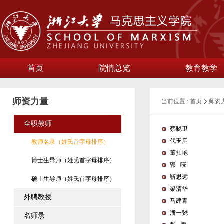
首页
院情总览
教育教学
师资力量
当前位置 :
首页
师资
全职教师
蔡晓卫
代玉启
教师名录（姓氏首字母排序）
董扣艳
博士生导师（姓氏首字母排序）
郭 喨
靳思远
硕士生导师（姓氏首字母排序）
梁清华
外聘教授
马建青
潘一骁
名师录