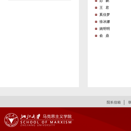
彭 鹏
王 君
奚佳梦
徐冰娜
姚明明
俞 鼎
院长信箱